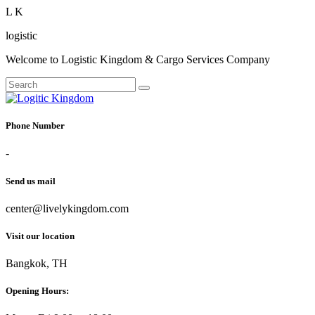
L
K
logistic
Welcome to Logistic Kingdom & Cargo Services Company
Phone Number
-
Send us mail
center@livelykingdom.com
Visit our location
Bangkok, TH
Opening Hours: