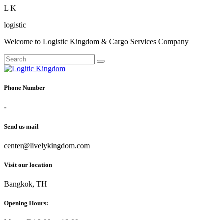
L
K
logistic
Welcome to Logistic Kingdom & Cargo Services Company
Phone Number
-
Send us mail
center@livelykingdom.com
Visit our location
Bangkok, TH
Opening Hours: